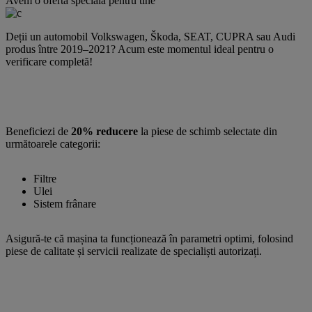
Avem o ofertă specială pentru tine
Deții un automobil Volkswagen, Škoda, SEAT, CUPRA sau Audi
produs între 2019–2021? Acum este momentul ideal pentru o
verificare completă!
Beneficiezi de
20% reducere
la piese de schimb selectate din
următoarele categorii:
Filtre
Ulei
Sistem frânare
Asigură-te că mașina ta funcționează în parametri optimi, folosind
piese de calitate și servicii realizate de specialiști autorizați.