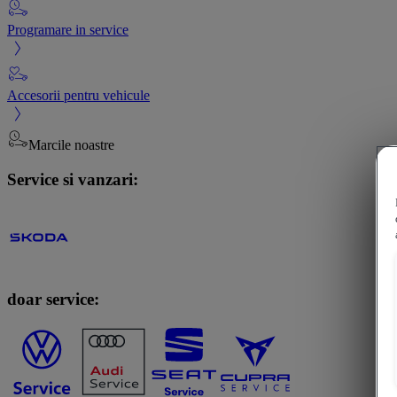
Programare in service
Accesorii pentru vehicule
Marcile noastre
Service si vanzari:
doar service: