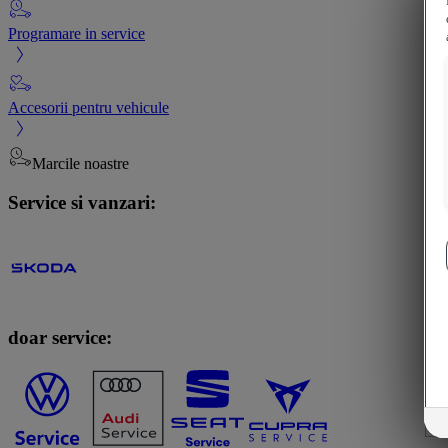
Programare in service
Accesorii pentru vehicule
Marcile noastre
Service si vanzari:
doar service: