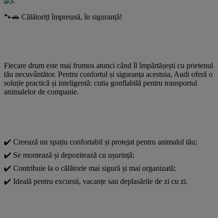
🐾🚗 Călătoriți împreună, în siguranță!
Fiecare drum este mai frumos atunci când îl împărtășești cu prietenul
tău necuvântător. Pentru confortul și siguranța acestuia, Audi oferă o
soluție practică și inteligentă: cutia gonflabilă pentru transportul
animalelor de companie.
✔️ Creează un spațiu confortabil și protejat pentru animalul tău;
✔️ Se montează și depozitează cu ușurință;
✔️ Contribuie la o călătorie mai sigură și mai organizată;
✔️ Ideală pentru excursii, vacanțe sau deplasările de zi cu zi.