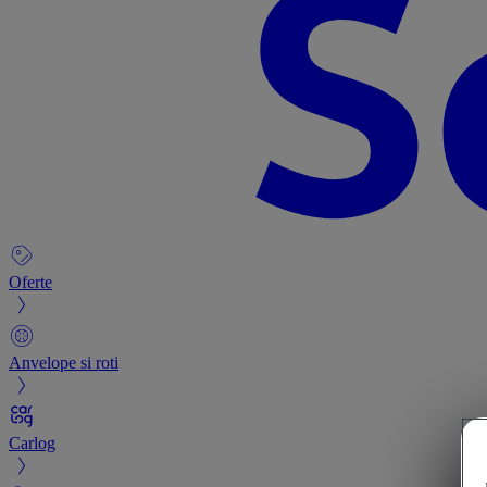
Oferte
Anvelope si roti
Carlog