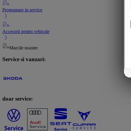
Programare in service
Accesorii pentru vehicule
Marcile noastre
Service si vanzari:
doar service: