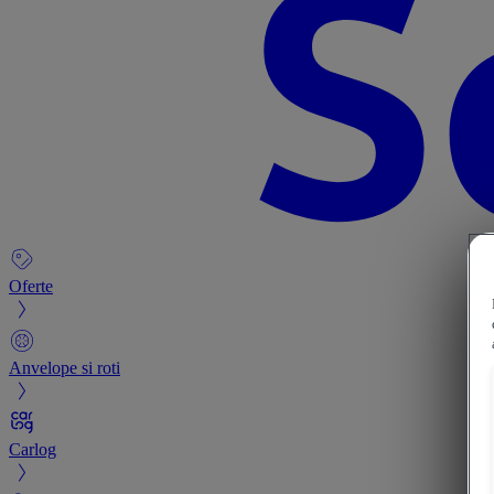
Oferte
Anvelope si roti
Carlog