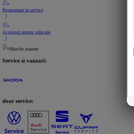
Programare in service
Accesorii pentru vehicule
Marcile noastre
Service si vanzari:
doar service: