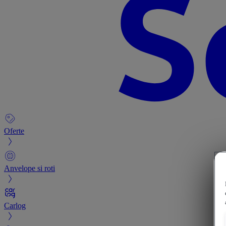
Oferte
Anvelope si roti
Carlog