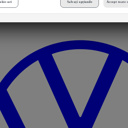
okie-uri
Salvați opțiunile
Accept toate 