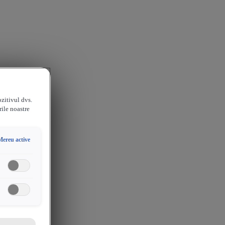
ozitivul dvs.
rile noastre
Mereu active