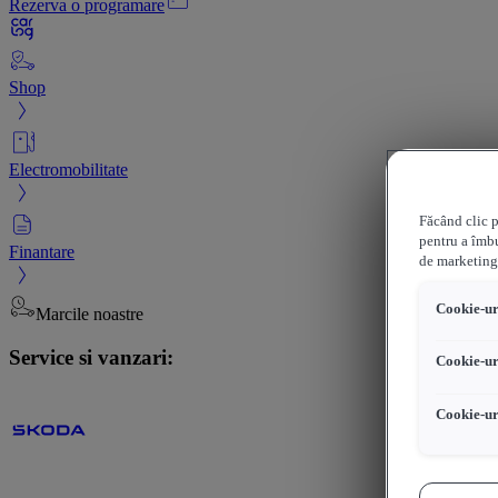
Rezerva o programare
Shop
Electromobilitate
Făcând clic p
pentru a îmbu
Finantare
de marketing
Cookie-uri
Marcile noastre
Service si vanzari:
Cookie-ur
Cookie-ur