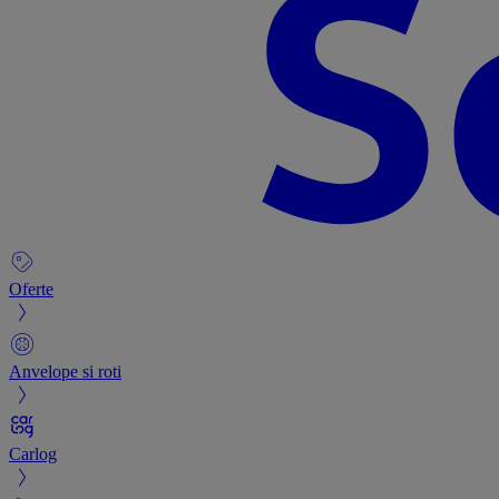
Oferte
Anvelope si roti
Carlog